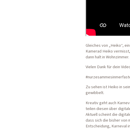
Gleiches von „Heiko“, ein
Kamerad Heiko vermisst, w
dann halt in Wohnzimmer.
Vielen Dank für dein Vide
#nurzesammesinmerfast
Zu sehen ist Heiko in sei
gewibbelt.
Kreativ geht auch Karnev
teilen diesen über digita
Aktuell scheint die digit
dass sich die bisher von
Entscheidung, Karneval in