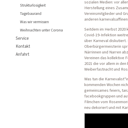
sozialen Medien: vor all
Strukturlosigkeit
Herstellung eines Zusam
Vereinsmitglieder und Gr
Tagebaurand
anderen karnevalsaffine
Was wir vermissen
Seitdem im Herbst 2020 k
Weihnachten unter Corona
Covid-19-Infektion weit
Service
über Karneval diskutiert.
Oberbürgermeisterin spra
Kontakt
Närrinnen und Narren abz
Anfahrt
Vereinen das kollektive 
2021 die vor allem in de
Weiberfastnacht und Ro
Was tun die Karnevalist*i
kommenden Wochen nicht ü
gemeinsames feiern, tanze
facebookgruppen und auf
Filmchen vom Rosenmont
neu dekoriert und mit K