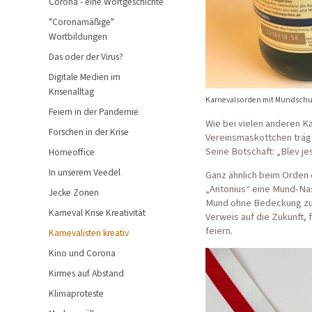
Corona - eine Wortgeschichte
"Coronamäßige"
Wortbildungen
Das oder der Virus?
Digitale Medien im
Krisenalltag
Karnevalsorden mit Mundschut
Feiern in der Pandemie
Wie bei vielen anderen K
Forschen in der Krise
Vereinsmaskottchen trägt
Seine Botschaft: „Blev je
Homeoffice
In unserem Veedel
Ganz ähnlich beim Orden 
„Antonius“ eine Mund-Nas
Jecke Zonen
Mund ohne Bedeckung zu s
Karneval Krise Kreativität
Verweis auf die Zukunft, 
feiern.
Karnevalisten kreativ
Kino und Corona
Kirmes auf Abstand
Klimaproteste