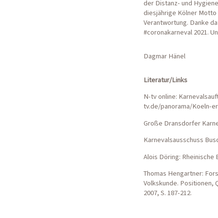
der Distanz- und Hygien
diesjährige Kölner Mott
Verantwortung. Danke daf
#coronakarneval 2021. 
Dagmar Hänel
Literatur/Links
N-tv online: Karnevalsauft
tv.de/panorama/Koeln-er
Große Dransdorfer Karnev
Karnevalsausschuss Busch
Alois Döring: Rheinische 
Thomas Hengartner: Forsc
Volkskunde. Positionen, Q
2007, S. 187-212.