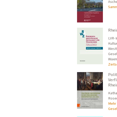
Asche
Samm
Rhei
LVR-I
Kultu
Westf
Gesel
Waxma
Zeits
Poli
Verf
Rhei
Katha
Rosen
Mehr 
Gesel