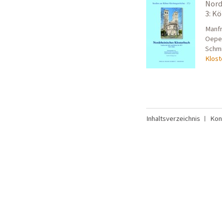
Nordr
3: K
Manfr
Oepen
Schmi
Klost
Inhaltsverzeichnis
Kon