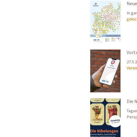
Neue
In ga
gekic
Vort
27.5.
Verei
Die 
Tagun
Pers