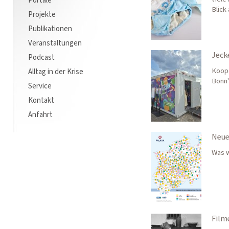
Portale
Blick
Projekte
Publikationen
Veranstaltungen
Jeck
Podcast
Koope
Alltag in der Krise
Bonn"
Service
Kontakt
Anfahrt
Neue
Was w
Film