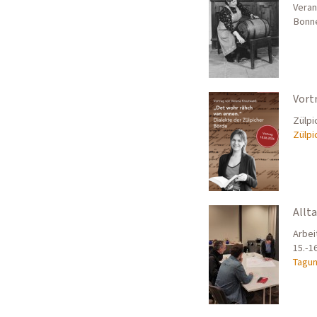
Veran
Bonn
Vort
Zülpi
Zülpi
Allt
Arbei
15.-1
Tagun