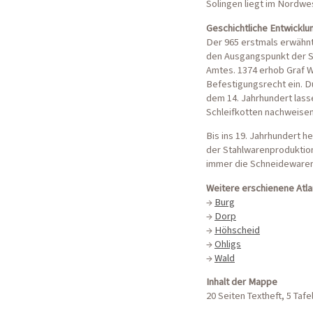
Solingen liegt im Nordwe
Geschichtliche Entwicklu
Der 965 erstmals erwähnt
den Ausgangspunkt der Si
Amtes. 1374 erhob Graf Wi
Befestigungsrecht ein. Du
dem 14. Jahrhundert lass
Schleifkotten nachweisen;
Bis ins 19. Jahrhundert h
der Stahlwarenproduktion 
immer die Schneidewaren
Weitere erschienene Atl
→
Burg
→
Dorp
→
Höhscheid
→
Ohligs
→
Wald
Inhalt der Mappe
20 Seiten Textheft, 5 Tafe