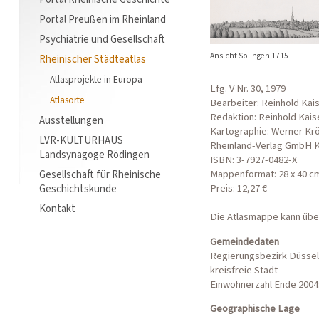
Portal Preußen im Rheinland
Psychiatrie und Gesellschaft
Ansicht Solingen 1715
Rheinischer Städteatlas
Atlasprojekte in Europa
Lfg. V Nr. 30, 1979
Atlasorte
Bearbeiter: Reinhold Kai
Redaktion: Reinhold Kais
Ausstellungen
Kartographie: Werner Kr
LVR-KULTURHAUS
Rheinland-Verlag GmbH Kö
Landsynagoge Rödingen
ISBN: 3-7927-0482-X
Mappenformat: 28 x 40 c
Gesellschaft für Rheinische
Preis: 12,27 €
Geschichtskunde
Kontakt
Die Atlasmappe kann üb
Gemeindedaten
Regierungsbezirk Düssel
kreisfreie Stadt
Einwohnerzahl Ende 2004:
Geographische Lage