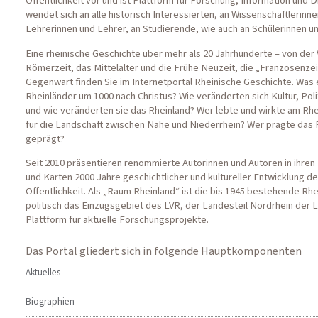
Öffentlichkeit vor und ist Plattform für Forschung, Information und
wendet sich an alle historisch Interessierten, an Wissenschaftlerinn
Lehrerinnen und Lehrer, an Studierende, wie auch an Schülerinnen un
Eine rheinische Geschichte über mehr als 20 Jahrhunderte – von der 
Römerzeit, das Mittelalter und die Frühe Neuzeit, die „Franzosenzei
Gegenwart finden Sie im Internetportal Rheinische Geschichte. Was 
Rheinländer um 1000 nach Christus? Wie veränderten sich Kultur, Poli
und wie veränderten sie das Rheinland? Wer lebte und wirkte am R
für die Landschaft zwischen Nahe und Niederrhein? Wer prägte das
geprägt?
Seit 2010 präsentieren renommierte Autorinnen und Autoren in ihren 
und Karten 2000 Jahre geschichtlicher und kultureller Entwicklung de
Öffentlichkeit. Als „Raum Rheinland“ ist die bis 1945 bestehende Rh
politisch das Einzugsgebiet des LVR, der Landesteil Nordrhein der
Plattform für aktuelle Forschungsprojekte.
Das Portal gliedert sich in folgende Hauptkomponenten
Aktuelles
Biographien