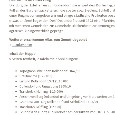
Die Burg der Edelherren von Dollendorf, die unweit des Dorfes lag, 
Füßen der Burg entwickelte sich die später sog. Siedlung Schloßtha
einer Ringmauer umgeben war und einige städtische Freiheiten besa
etwas entfernt liegenden Dorf Dollendorf ist seit 1325 eine Pfarrkir
mit mehreren Gemeinden zur Gemeinde Blankenheim zusammengesc
agrarisch-kleingewerblich geprägt.
Weiterer erschienener Atlas zum Gemeindegebiet
→
Blankenheim
Inhalt der Mappe
5 Seiten Textheft, 2 Tafeln mit 7 Abbildungen:
Topographische Karte Dollendorf 1847/55
Uraufnahme (1:25.000)
Luftbild Dollendorf 1971 (1:10.000)
Dollendorf und Umgebung 1808/10
Tranchot/v. Müffling (1:10.000)
Ansicht von Burg Dollendorf und Umgebung von Nordwesten um 1
Grundriss von Burg Dollendorf und Schloßthal 1808/09
Tranchot/v. Müffling (1:2.500)
Grundriss des Dorfes Dollendorf nach der Urkarte von 1823 (1:2.50