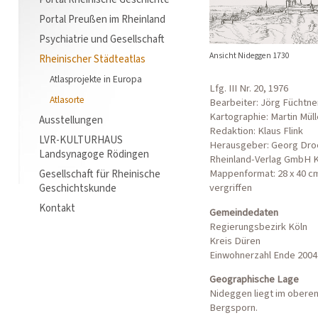
Portal Preußen im Rheinland
Psychiatrie und Gesellschaft
Ansicht Nideggen 1730
Rheinischer Städteatlas
Atlasprojekte in Europa
Lfg. III Nr. 20, 1976
Atlasorte
Bearbeiter: Jörg Füchtne
Kartographie: Martin Müll
Ausstellungen
Redaktion: Klaus Flink
LVR-KULTURHAUS
Herausgeber: Georg Droe
Landsynagoge Rödingen
Rheinland-Verlag GmbH 
Mappenformat: 28 x 40 c
Gesellschaft für Rheinische
vergriffen
Geschichtskunde
Kontakt
Gemeindedaten
Regierungsbezirk Köln
Kreis Düren
Einwohnerzahl Ende 2004:
Geographische Lage
Nideggen liegt im oberen
Bergsporn.