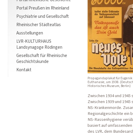
Portal Preußen im Rheinland
Psychiatrie und Gesellschaft
Rheinischer Städteatlas
Ausstellungen
LVR-KULTURHAUS
Landsynagoge Rödingen
Gesellschaft für Rheinische
Geschichtskunde
Kontakt
Propagandaplakat für Eugenik
Euthanasie, um 1938. (Deutsc
Historisches Museum, Berlin)
Zwischen 1934 und 1945 s
Zwischen 1939 und 1945 s
NS-Krankenmorde. Zusamm
Regionalgeschichte ein b
NS-Rassenhygiene verübt
basiert auf umfassenden 
des LVR, dem Bundesarch