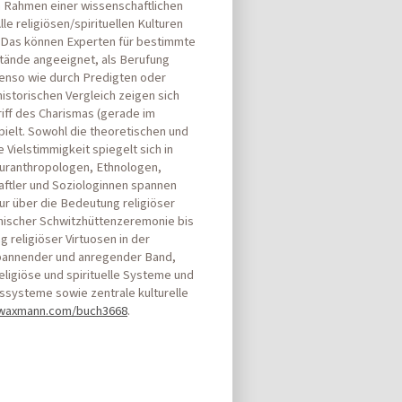
m Rahmen einer wissenschaftlichen
e religiösen/spirituellen Kulturen
. Das können Experten für bestimmte
ände angeeignet, als Berufung
ebenso wie durch Predigten oder
historischen Vergleich zeigen sich
riff des Charismas (gerade im
pielt. Sowohl die theoretischen und
 Vielstimmigkeit spiegelt sich in
turanthropologen, Ethnologen,
ftler und Soziologinnen spannen
ur über die Bedeutung religiöser
anischer Schwitzhüttenzeremonie bis
 religiöser Virtuosen in der
spannender und anregender Band,
ligiöse und spirituelle Systeme und
nssysteme sowie zentrale kulturelle
.waxmann.com/buch3668
.