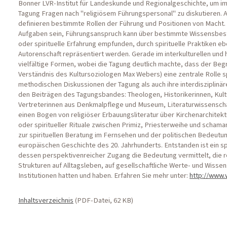
Bonner LVR-Institut für Landeskunde und Regionalgeschichte, um i
Tagung Fragen nach "religiösem Führungspersonal" zu diskutieren. All
definieren bestimmte Rollen der Führung und Positionen von Macht
Aufgaben sein, Führungsanspruch kann über bestimmte Wissensbest
oder spirituelle Erfahrung empfunden, durch spirituelle Praktiken 
Autorenschaft repräsentiert werden. Gerade im interkulturellen und 
vielfältige Formen, wobei die Tagung deutlich machte, dass der Beg
Verständnis des Kultursoziologen Max Webers) eine zentrale Rolle s
methodischen Diskussionen der Tagung als auch ihre interdisziplinäre
den Beiträgen des Tagungsbandes: Theologen, Historikerinnen, Kul
Vertreterinnen aus Denkmalpflege und Museum, Literaturwissenscha
einen Bogen von religiöser Erbauungsliteratur über Kirchenarchitekt
oder spiritueller Rituale zwischen Primiz, Priesterweihe und scham
zur spirituellen Beratung im Fernsehen und der politischen Bedeutung
europäischen Geschichte des 20. Jahrhunderts. Entstanden ist ein 
dessen perspektivenreicher Zugang die Bedeutung vermittelt, die re
Strukturen auf Alltagsleben, auf gesellschaftliche Werte- und Wisse
Institutionen hatten und haben. Erfahren Sie mehr unter:
http://www
Inhaltsverzeichnis
(PDF-Datei, 62 KB)